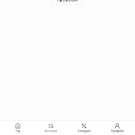
Нүүр
Ангилал
Хямдрал
Профайл