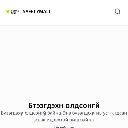
SAFETYMALL
Бүтээгдэхүүн олдсонгүй
Бүтээгдэхүүн олдсонгүй байна. Энэ бүтээгдэхүүн нь устгагдсан
эсвэл идэвхтэй биш байна.
Нүүр рүү буцах