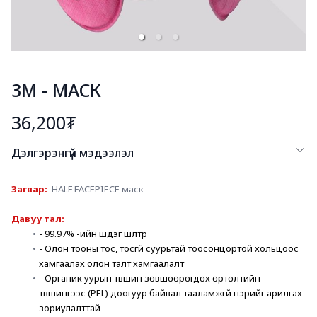
3М - МАСК
36,200₮
Дэлгэрэнгүй мэдээлэл
Загвар: 
 HALF FACEPIECE маск
Давуу тал: 
- 99.97% -ийн шүүдэг шүүлтүүр
- Олон тооны тос, тосгүй суурьтай тоосонцортой хольцоос 
хамгаалах олон талт хамгаалалт
- Органик уурын түвшин зөвшөөрөгдөх өртөлтийн 
түвшингээс (PEL) доогуур байвал тааламжгүй үнэрийг арилгах 
зориулалттай