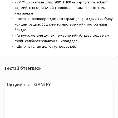
- 3M ™ ширхэгийн шүүлтүүр 2091, P100 нь хар тугалга, асбест, 
кадмий, хүнцэл, MDA-ийн нөлөөллөөс амьсгалын замыг 
хамгаалдаг
- Шүүлтүүр нь зөвшөөрөгдөх хязгаараас (PEL) 10 дахин их буюу 
концентрациас 50 дахин их нүүрстөрөгчийн тоотой нийцүү 
байдаг
- Гагнуур, металл цутгах, төмөрлөгийн үйлдвэр, хөдөө аж 
ахуйн салбарт ихэвчлэн ашиглагддаг
- Шүүлтүүр нь галын дөл ба ус тэсвэртэй.
Төстэй бүтээгдэхүүн
Шүүлтүүрийн таг StANLEY
А
б