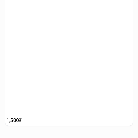
1,500
₮
1