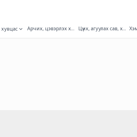
Арчих, цэвэрлэх хэрэгсэл
Цүнх, агуулах сав, хайрц
Хэ
 хувцас