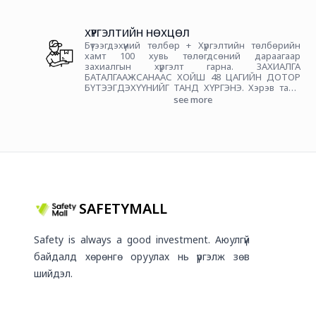
ХҮРГЭЛТИЙН НӨХЦӨЛ
Бүтээгдэхүүний төлбөр + Хүргэлтийн төлбөрийн
хамт 100 хувь төлөгдсөний дараагаар
захиалгын хүргэлт гарна. ЗАХИАЛГА
БАТАЛГААЖСАНААС ХОЙШ 48 ЦАГИЙН ДОТОР
БҮТЭЭГДЭХҮҮНИЙГ ТАНД ХҮРГЭНЭ. Хэрэв таны
захиалга 15:00 цагаас хойш хийгдсэн бол дараа
see more
өдрийн захиалгад тооцогдох болно Хүргэлтийн
төлбөр: 5000₮ (Зуслангийн бүсэд хүргэлт
боломжгүй)
SAFETYMALL
Safety is always a good investment. Аюулгүй
байдалд хөрөнгө оруулах нь үргэлж зөв
шийдэл.