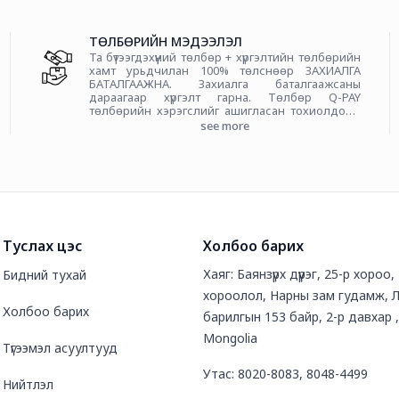
ТӨЛБӨРИЙН МЭДЭЭЛЭЛ
Та бүтээгдэхүүний төлбөр + хүргэлтийн төлбөрийн
хамт урьдчилан 100% төлснөөр ЗАХИАЛГА
БАТАЛГААЖНА. Захиалга баталгаажсаны
дараагаар хүргэлт гарна. Төлбөр Q-PAY
төлбөрийн хэрэгслийг ашигласан тохиолдолд
нийт үнийн дүнгийн 1%-иар шимтгэл төлөгдөнө.
see more
Туслах цэс
Холбоо барих
Хаяг: Баянзүрх дүүрэг, 25-р хороо,
Бидний тухай
хороолол, Нарны зам гудамж, Л
Холбоо барих
барилгын 153 байр, 2-р давхар ,
Mongolia
Түгээмэл асуултууд
Утас: 8020-8083, 8048-4499
Нийтлэл