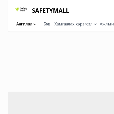
SAFETYMALL
Ангилал
Бүгд
Xамгаалах хэрэгсэл
Ажлын