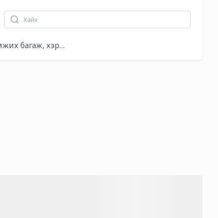
аг
мжих багаж, хэрэгсэл