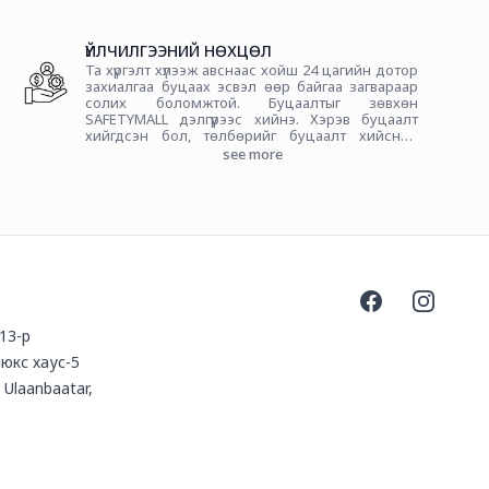
ҮЙЛЧИЛГЭЭНИЙ НӨХЦӨЛ
Та хүргэлт хүлээж авснаас хойш 24 цагийн дотор
захиалгаа буцаах эсвэл өөр байгаа загвараар
солих боломжтой. Буцаалтыг зөвхөн
SAFETYMALL дэлгүүрээс хийнэ. Хэрэв буцаалт
хийгдсэн бол, төлбөрийг буцаалт хийсний
дараагаар 24 цагийн дотор таны данс руу
see more
шилжүүлнэ.
Facebook
Instagra
 13-р
юкс хаус-5
 Ulaanbaatar,