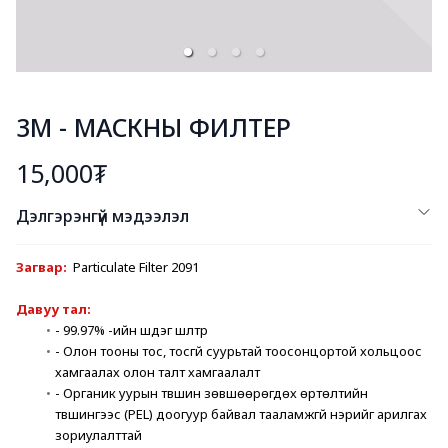
3М - МАСКНЫ ФИЛТЕР
15,000₮
Дэлгэрэнгүй мэдээлэл
Загвар: 
Particulate Filter 2091
Давуу тал: 
- 99.97% -ийн шүүдэг шүүлтүүр
- Олон тооны тос, тосгүй суурьтай тоосонцортой хольцоос 
хамгаалах олон талт хамгаалалт
- Органик уурын түвшин зөвшөөрөгдөх өртөлтийн 
түвшингээс (PEL) доогуур байвал тааламжгүй үнэрийг арилгах 
зориулалттай 