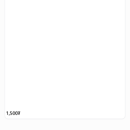
1,500
₮
1