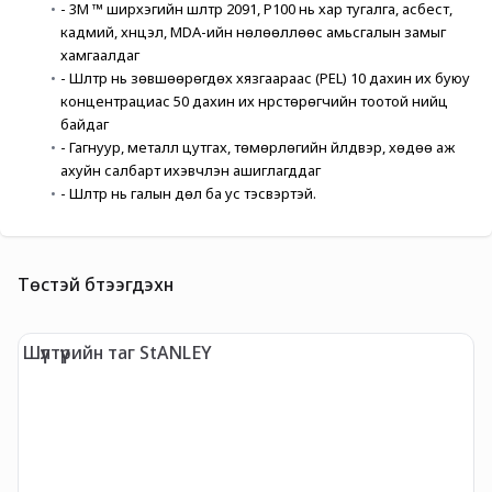
- 3M ™ ширхэгийн шүүлтүүр 2091, P100 нь хар тугалга, асбест, 
кадмий, хүнцэл, MDA-ийн нөлөөллөөс амьсгалын замыг 
хамгаалдаг 
- Шүүлтүүр нь зөвшөөрөгдөх хязгаараас (PEL) 10 дахин их буюу 
концентрациас 50 дахин их нүүрстөрөгчийн тоотой нийцүү 
байдаг 
- Гагнуур, металл цутгах, төмөрлөгийн үйлдвэр, хөдөө аж 
ахуйн салбарт ихэвчлэн ашиглагддаг 
- Шүүлтүүр нь галын дөл ба ус тэсвэртэй.
Төстэй бүтээгдэхүүн
Шүүлтүүрийн таг StANLEY
А
б