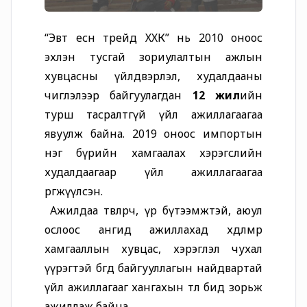
“Эвт есөн трейд ХХК” нь 2010 оноос
эхлэн тусгай зориулалтын ажлын
хувцасны үйлдвэрлэл, х удалдааны
чиглэлээр байгуулагдан
12 жил
ийн
турш тасралтгүй үйл ажиллагаагаа
явуулж байна. 2019 оноос импортын
нэг бүрийн хамгаалах хэрэгслийн
худалдаагаар үйл ажиллагаагаа
өргөжүүлсэн.
Ажилдаа төвлөрч, үр бүтээмжтэй, аюул
ослоос ангид ажиллахад хөдөлмөр
хамгааллын хувцас, хэрэглэл чухал
үүрэгтэй бөгөөд байгууллагын найдвартай
үйл ажиллагааг хангахын төлөө бид зорьж
ажиллаж байна.