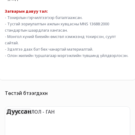
Загварын давуу тал: 
- Тохирлын гэрчилгээгээр баталгаажсан.
- Тусгай зориулалтын ажлын хувцасны MNS 13688:2000 
стандартын шаардлага хангасан.
- Монгол хүний биеийн өмсгөл хэмжээнд тохирсон, суулт 
сайтай.
- Эдэлгээ даах бат бөх чанартай материалтай.
- Олон жилийн туршлагаар мэргэжлийн түвшинд үйлдвэрлэсэн.
Төстэй бүтээгдэхүүн
Дууссан
ЗУНЫ ХОСЛОЛ - ГАН