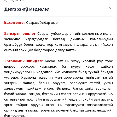
Дэлгэрэнгүй мэдээлэл
Үндсэн өнгө : 
Саарал/ Улбар шар
Загварын онцлог: 
Саарал, улбар шар өнгийн хослол нь өнгөлөг 
загварлаг харагдуулдаг бөгөөд дийлэнх компаниудын 
брэндбүүк болон хөдөлмөр хамгааллын шаардлагад нийцсэн 
өнгөний зохицол болдгоороо давуу талтай. 
Эргономик шийдэл: 
Босоо зах нь хүзүү хоолой руу тоос 
шороо орохоос хамгаалах ба нуруу хэсэгт хийсэн 
хөндийрүүлэгч нь хөдөлгөөнийг чөлөөлж биед тухтай байдал 
үүсгэдэг. Хүрмэнд өдөр тутмын хэрэглээнд нийцсэн тагтай 
энгэрийн халаас, балны оруулга, эзэлхүүнт таггүй уутан 
халаасуудыг шийдэж өгсөн. Өмдөнд багаж хийх зориулалт 
бүхий халаас, гогцоо, бүсэлхийн хэсэгт резинэн оруулгатай. 2.5 
см өргөнтэй аюулгүйн цацруулагчийг өвдөг, тохойн залгаасанд 
эргэн тойрон оруулж өгсөн нь гэрэлтүүлэг хязгаарлалттай 
орчинд аль ч талаас гэрэлтэж аюулгүй байдлыг хангах нөхцлийг 
бүрдүүлсэн. 