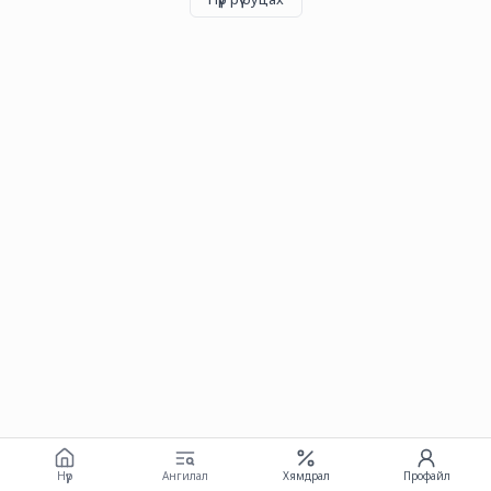
Нүүр
Ангилал
Хямдрал
Профайл