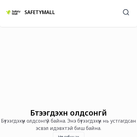
SAFETYMALL
Бүтээгдэхүүн олдсонгүй
Бүтээгдэхүүн олдсонгүй байна. Энэ бүтээгдэхүүн нь устгагдсан
эсвэл идэвхтэй биш байна.
Нүүр рүү буцах