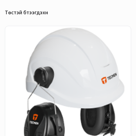
Төстэй бүтээгдэхүүн