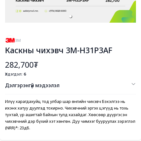
3M
Каскны чихэвч 3M-H31P3AF
282,700₮
Үлдэгдэл:
6
Дэлгэрэнгүй мэдээлэл
Илүү харагдахуйц тод улбар шар өнгийн чихэвч Бэхэлгээ нь 
ихэнх хатуу дуулгад тохирно. Чихэвчний эргэх цэгүүд нь тохь 
тухтай, үр ашигтай байхын тулд хазайдаг. Хөөсөөр дүүргэсэн 
чихэвчний дэр бүхий хэт хөнгөн. Дуу чимээг бууруулах зэрэглэл 
(NRR)*: 23дБ.