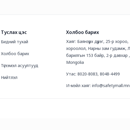
Туслах цэс
Холбоо барих
Хаяг: Баянзүрх дүүрэг, 25-р хороо,
Бидний тухай
хороолол, Нарны зам гудамж, Л
Холбоо барих
барилгын 153 байр, 2-р давхар ,
Mongolia
Түгээмэл асуултууд
Утас: 8020-8083, 8048-4499
Нийтлэл
И-мэйл хаяг: info@safetymall.mn