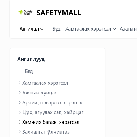
SAFETYMALL
Ангилал
Бүгд
Xамгаалах хэрэгсэл
Ажлын
Ангиллууд
Бүгд
Xамгаалах хэрэгсэл
Ажлын хувцас
Арчих, цэвэрлэх хэрэгсэл
Цүнх, агуулах сав, хайрцаг
Хэмжих багаж, хэрэгсэл
Захиалгат үйлчилгээ