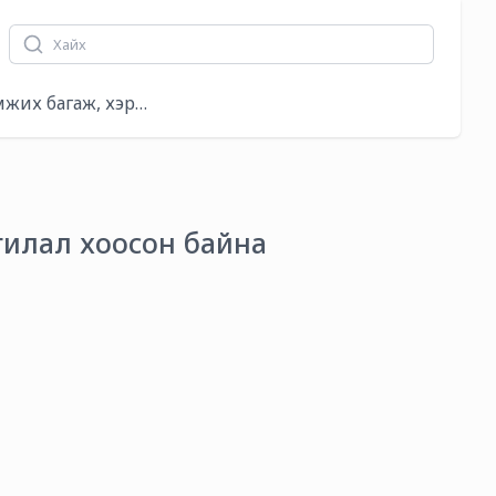
аг
мжих багаж, хэрэгсэл
гилал хоосон байна