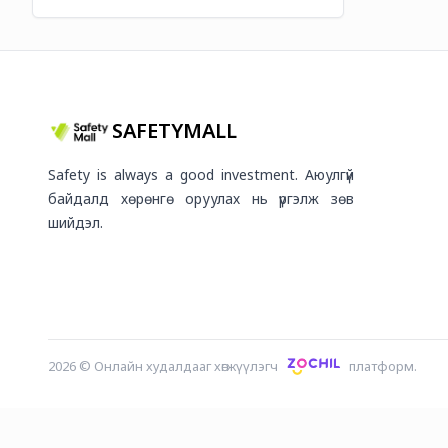
SAFETYMALL
Safety is always a good investment. Аюулгүй
байдалд хөрөнгө оруулах нь үргэлж зөв
шийдэл.
2026
©
Онлайн худалдааг хөгжүүлэгч
платформ.