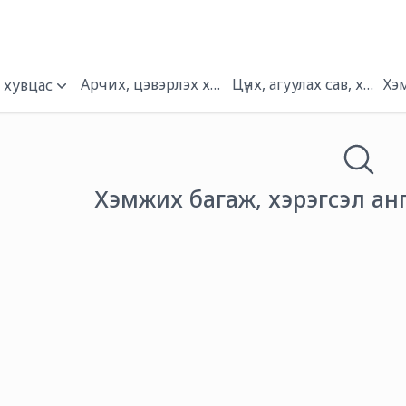
Арчих, цэвэрлэх хэрэгсэл
Цүнх, агуулах сав, хайрц
Хэ
 хувцас
Хэмжих багаж, хэрэгсэл ан