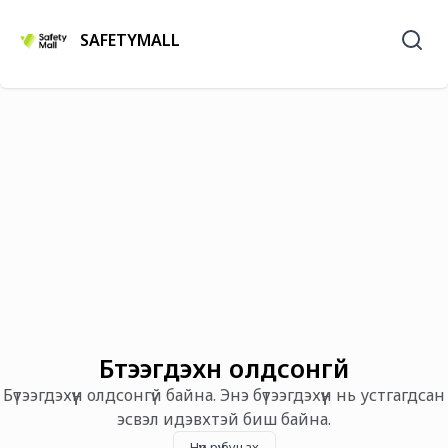
SAFETYMALL
Бүтээгдэхүүн олдсонгүй
Бүтээгдэхүүн олдсонгүй байна. Энэ бүтээгдэхүүн нь устгагдсан
эсвэл идэвхтэй биш байна.
Нүүр рүү буцах