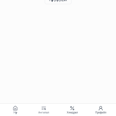
Нүүр
Ангилал
Хямдрал
Профайл