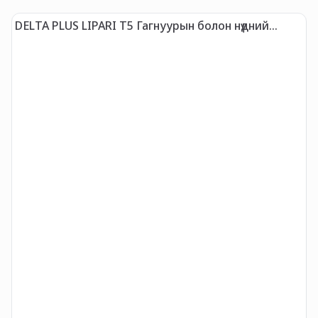
DELTA PLUS LIPARI T5 Гагнуурын болон нүдний
Г
хамгаалалтын зориулалттай мэргэжлийн нүдний
A
шил