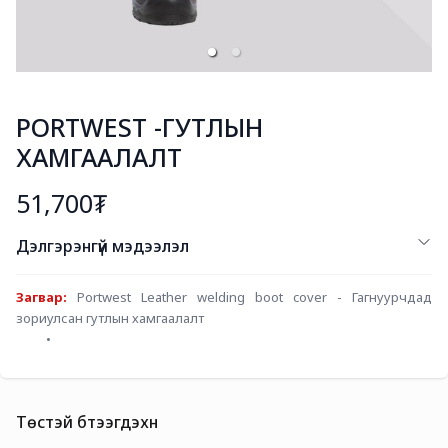
PORTWEST -ГУТЛЫН
ХАМГААЛАЛТ
51,700₮
Дэлгэрэнгүй мэдээлэл
Загвар: 
Portwest Leather welding boot cover - Гагнуурчдад 
зориулсан гутлын хамгаалалт
Төстэй бүтээгдэхүүн