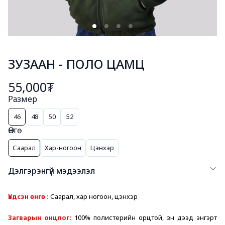
ЗУЗААН - ПОЛО ЦАМЦ
55,000₮
Размер
46
48
50
52
Өнгө
Саарал
Хар-ногоон
Цэнхэр
Дэлгэрэнгүй мэдээлэл
Үндсэн өнгө : 
Саарал, хар ногоон, цэнхэр
Загварын онцлог: 
100% полистерийн орцтой, зүүн дээд энгэрт 