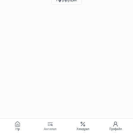
Нүүр
Ангилал
Хямдрал
Профайл