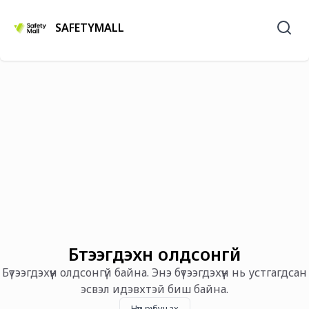
SAFETYMALL
Бүтээгдэхүүн олдсонгүй
Бүтээгдэхүүн олдсонгүй байна. Энэ бүтээгдэхүүн нь устгагдсан
эсвэл идэвхтэй биш байна.
Нүүр рүү буцах